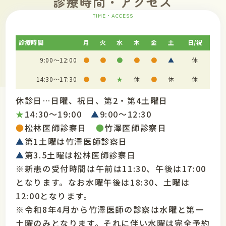
診療時間・アクセス
TIME・ACCESS
診療時間
月
火
水
木
金
土
日/祝
9:00～12:00
●
●
●
●
●
▲
休
14:30～17:30
●
●
★
休
●
休
休
休診日…日曜、祝日、第2・第4土曜日
★
14:30～19:00
▲
9:00～12:30
●
松林医師診察日
●
竹澤医師診察日
▲
第1土曜は竹澤医師診察日
▲
第3.5土曜は松林医師診察日
※新患の受付時間は午前は11:30、午後は17:00
となります。なお水曜午後は18:30、土曜は
12:00となります。
※令和8年4月から竹澤医師の診察は水曜と第一
土曜のみとなります。それに伴い水曜は完全予約